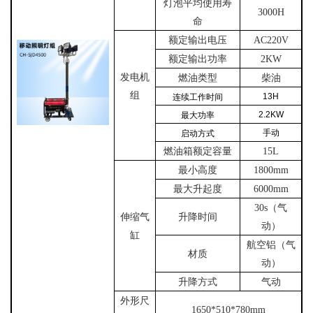
灯泡平均使用寿
3000H
命
额定输出电压
AC220V
额定输出功率
2KW
发电机
燃油类型
柴油
组
13H
连续工作时间
2.2KW
最大功率
手动
启动方式
燃油箱额定容量
15L
最小高度
1800mm
最大升起度
6000mm
30s
（气
伸缩气
升降时间
动）
缸
航空铝（气
材质
动）
升降方式
气动
外形尺
1650*510*780mm