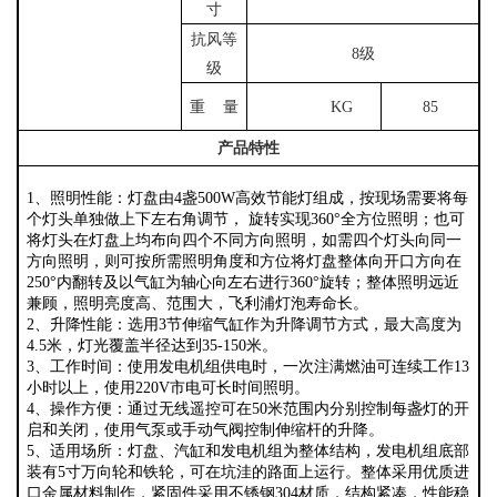
寸
抗风等
8
级
级
重 量
KG
85
产品特性
1
、照明性能：灯盘由4盏500W高效节能灯组成，按现场需要将每
个灯头单独做上下左右角调节， 旋转实现360°全方位照明；也可
将灯头在灯盘上均布向四个不同方向照明，如需四个灯头向同一
方向照明，则可按所需照明角度和方位将灯盘整体向开口方向在
250°内翻转及以气缸为轴心向左右进行360°旋转；整体照明远近
兼顾，照明亮度高、范围大，飞利浦灯泡寿命长。
2
、升降性能：选用3节伸缩气缸作为升降调节方式，最大高度为
4.5米，灯光覆盖半径达到35-150米。
3
、工作时间：使用发电机组供电时，一次注满燃油可连续工作13
小时以上，使用220V市电可长时间照明。
4、操作方便：通过无线遥控可在50米范围内分别控制每盏灯的开
启和关闭，使用气泵或手动气阀控制伸缩杆的升降。
5、适用场所：灯盘、汽缸和发电机组为整体结构，发电机组底部
装有5寸万向轮和铁轮，可在坑洼的路面上运行。整体采用优质进
口金属材料制作，紧固件采用不锈钢304材质，结构紧凑，性能稳