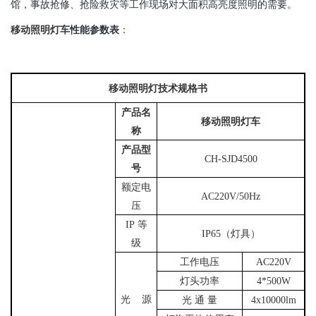
馆，事故抢修、抢险救灾等工作现场对大面积高亮度照明的需要。
性能参数表
：
移动照明灯车
移动照明灯技术规格书
产品名
移动照明灯车
称
产品型
CH-SJD4500
号
额定电
AC220V/50Hz
压
IP
等
IP65
（灯具）
级
工作电压
AC220V
灯头功率
4*500W
光 源
光 通 量
4x10000lm