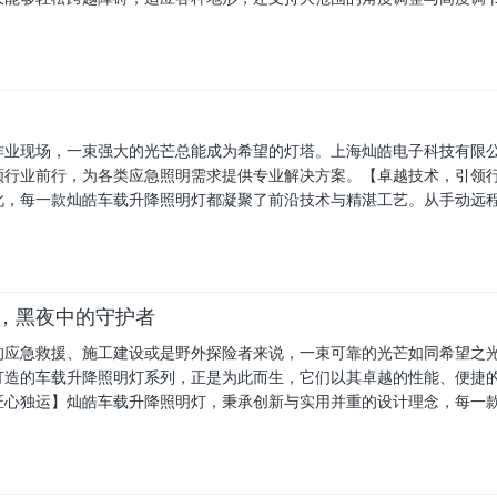
作业现场，一束强大的光芒总能成为希望的灯塔。上海灿皓电子科技有限
领行业前行，为各类应急照明需求提供专业解决方案。【卓越技术，引领
此，每一款灿皓车载升降照明灯都凝聚了前沿技术与精湛工艺。从手动远
灯，黑夜中的守护者
的应急救援、施工建设或是野外探险者来说，一束可靠的光芒如同希望之
打造的车载升降照明灯系列，正是为此而生，它们以其卓越的性能、便捷
匠心独运】灿皓车载升降照明灯，秉承创新与实用并重的设计理念，每一